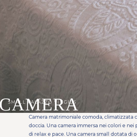
CAMERA
SMALL PALAZZO VINGIUS
SMALL
Camera matrimoniale comoda, climatizzata co
doccia. Una camera immersa nei colori e nei 
di relax e pace. Una camera small dotata di 