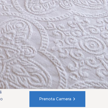
i
chevron_right
no
Prenota Camera